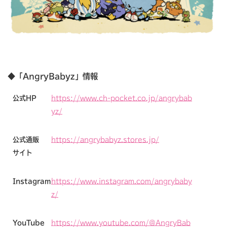
◆「AngryBabyz」情報
公式HP
https://www.ch-pocket.co.jp/angrybab
yz/
公式通販
https://angrybabyz.stores.jp/
サイト
Instagram
https://www.instagram.com/angrybaby
z/
YouTube
https://www.youtube.com/@AngryBab