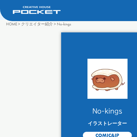
HOME
>
クリエイター紹介
>
No-kings
No-kings
イラストレーター
COMIC&IP