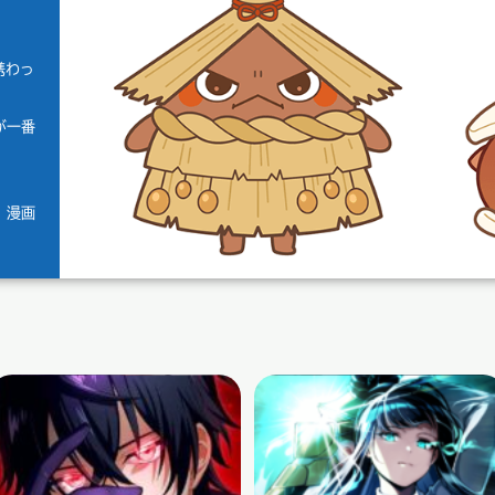
携わっ
が一番
、漫画