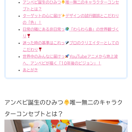
アンベビ誕生のひみつ
唯一無二のキャラクターコンセ
プトとは？
ターゲットの心に届け
デザインの試行錯誤とこだわり
の「色」！
日常の隣にある非日常っ
「わらわら島」の世界観づく
り
迷った時の基準はこれっ
プロのクリエイターとしての
こだわり
世界中のみんなに届けっ
YouTubeアニメから地上波
へ、アンベビが描く「10年後のビジョン」！
あとがき
アンベビ誕生のひみつ
唯一無二のキャラク
ターコンセプトとは？