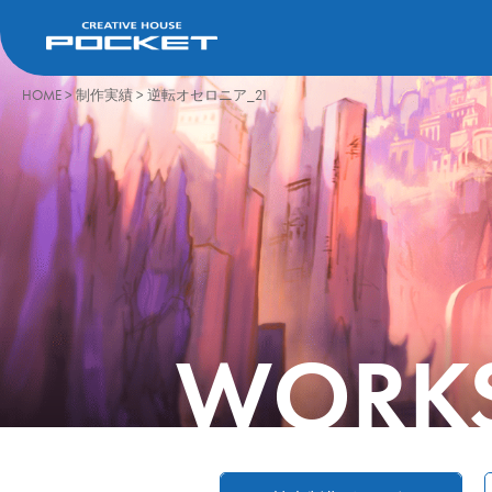
HOME
>
制作実績
>
逆転オセロニア_21
WORK