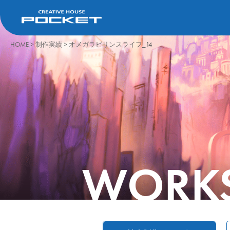
HOME
>
制作実績
>
オメガラビリンスライフ_14
WORK