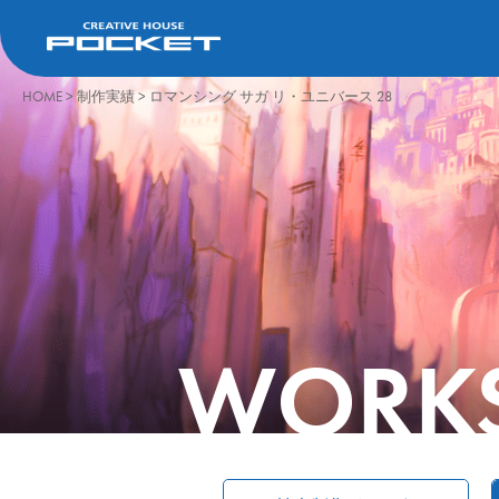
HOME
>
制作実績
>
ロマンシング サガ リ・ユニバース 28
WORK