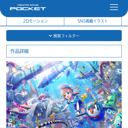
社内制作イラスト
制作実績
2Dモーション
SNS掲載イラスト
検索フィルター
作品詳細