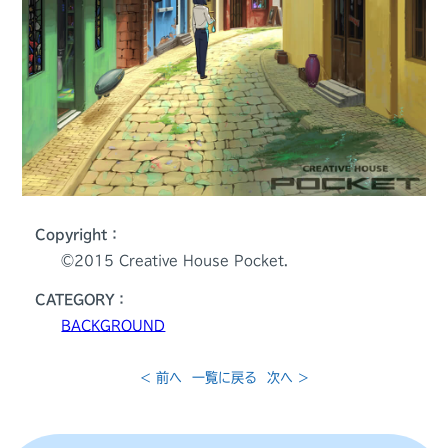
Copyright：
©️2015 Creative House Pocket.
CATEGORY：
BACKGROUND
< 前へ
一覧に戻る
次へ >