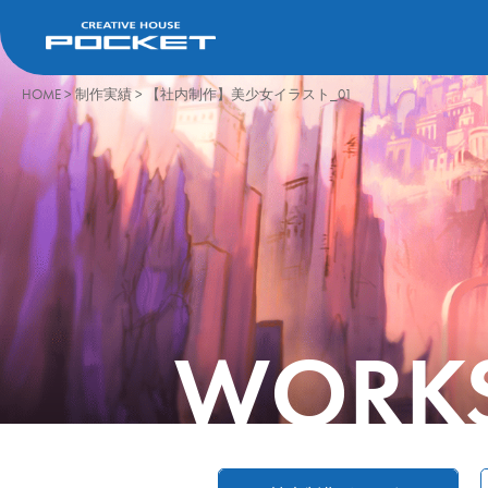
HOME
>
制作実績
>
【社内制作】美少女イラスト_01
WORK