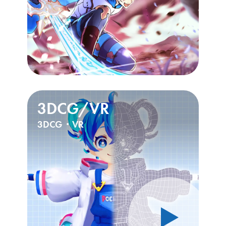
》
3DCG/VR
3DCG・VR