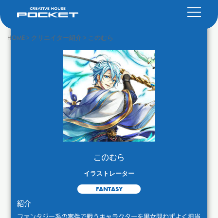
HOME
>
クリエイター紹介
>
このむら
このむら
イラストレーター
FANTASY
紹介
ファンタジー系の案件で戦うキャラクターを男女問わずよく担当