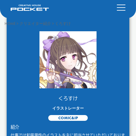
HOME
>
クリエイター紹介
>
くろすけ
くろすけ
イラストレーター
COMIC&IP
紹介
仕事では和風男性のイラストを主に担当させていただいておりま