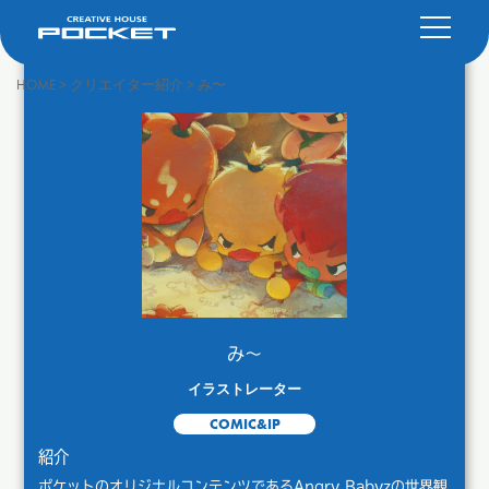
HOME
>
クリエイター紹介
>
み〜
み〜
イラストレーター
COMIC&IP
紹介
ポケットのオリジナルコンテンツであるAngry Babyzの世界観