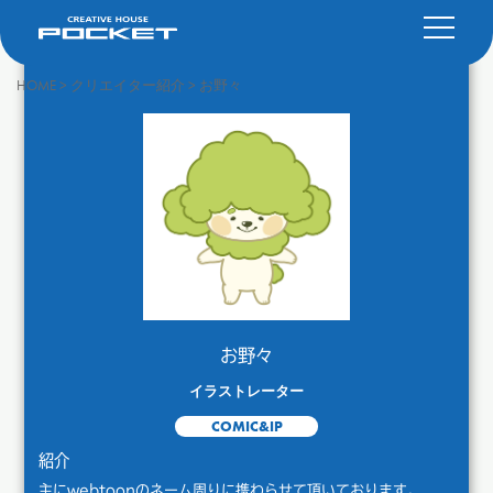
HOME
>
クリエイター紹介
>
お野々
お野々
イラストレーター
COMIC&IP
紹介
主にwebtoonのネーム周りに携わらせて頂いております。