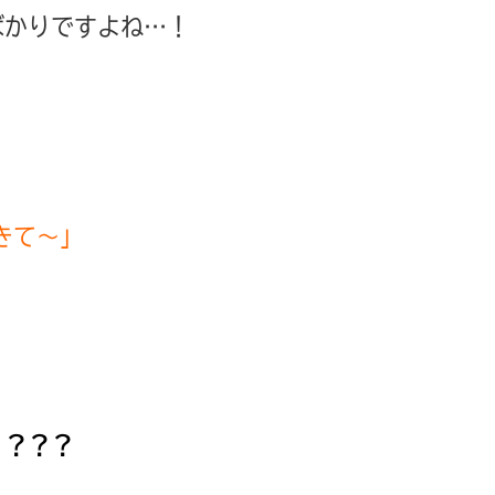
ばかりですよね…！
きて〜」
」
・？？？