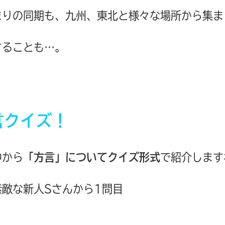
まりの同期も、九州、東北と様々な場所から集ま
することも…。
言クイズ！
中から
「方言」についてクイズ形式
で紹介します
敵な新人Sさんから1問目