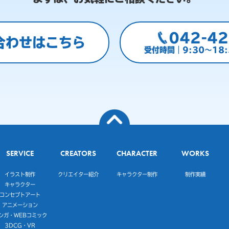
042-42
合わせはこちら
受付時間｜9:30～18
SERVICE
CREATORS
CHARACTER
WORKS
イラスト制作
クリエイター紹介
キャラクター制作
制作実績
キャラクター
コンセプトアート
アニメーション
ンガ・WEBコミック
3DCG・VR