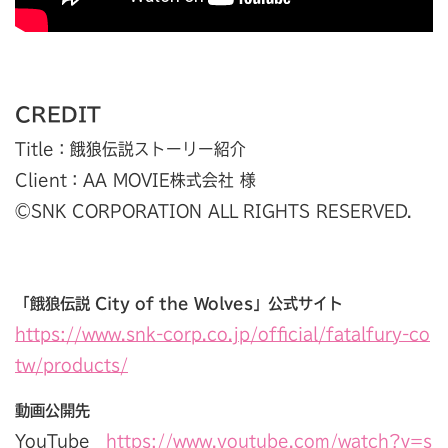
CREDIT
Title：餓狼伝説ストーリー紹介
Client：AA MOVIE株式会社 様
©SNK CORPORATION ALL RIGHTS RESERVED.
「餓狼伝説 City of the Wolves」公式サイト
https://www.snk-corp.co.jp/official/fatalfury-co
tw/products/
動画公開先
YouTube
https://www.youtube.com/watch?v=s