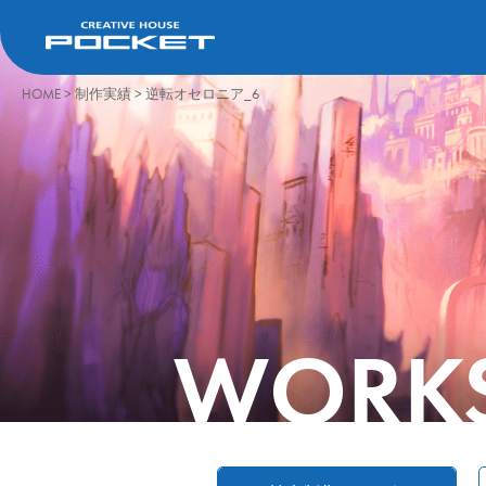
HOME
>
制作実績
>
逆転オセロニア_6
WORK