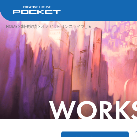
HOME
>
制作実績
>
オメガラビリンスライフ_16
WORK