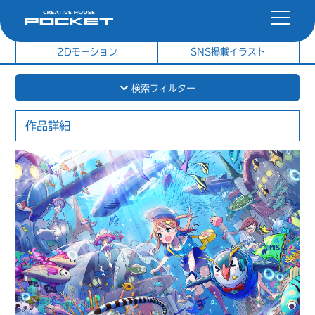
社内制作イラスト
制作実績
2Dモーション
SNS掲載イラスト
検索フィルター
作品詳細