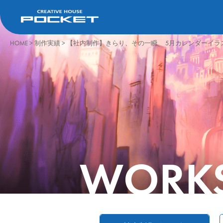
HOME
>
制作実績
>
【社内制作】きらり、その一瞬 5月カレンダーイラ
WORK