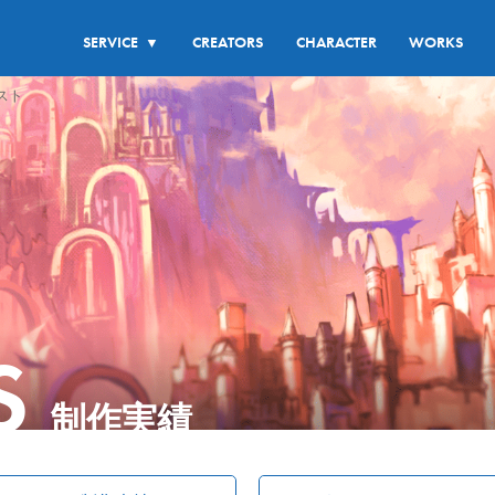
SERVICE
CREATORS
CHARACTER
WORKS
▼
スト
S
制作実績