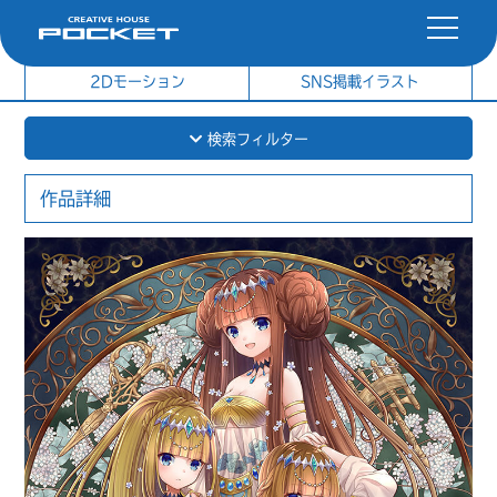
社内制作イラスト
制作実績
2Dモーション
SNS掲載イラスト
検索フィルター
作品詳細