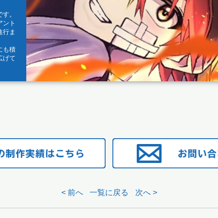
です。
アント
進行ま
。
にも積
広げて
< 前へ
一覧に戻る
次へ >