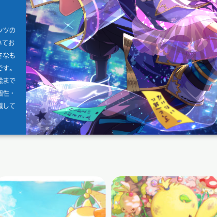
ンツの
いてお
きなも
です。
絵まで
個性・
識して