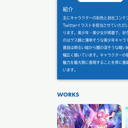
紹介
主にキャラクターの彩色と自社コンテ
Twitterイラストを担当させていただ
ります。美少年・美少女が得意で、好
のはゲス顔と薄幸そうな美少年キャラ
普段は明るい絵から闇の深そうな暗い
幅広く描いています。キャラクターの
魅力を最大限に表現することを常に意
います。
WORKS