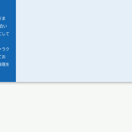
りま
合い
にして
ャラク
てお
表現を