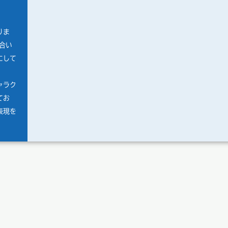
りま
合い
にして
ャラク
てお
表現を