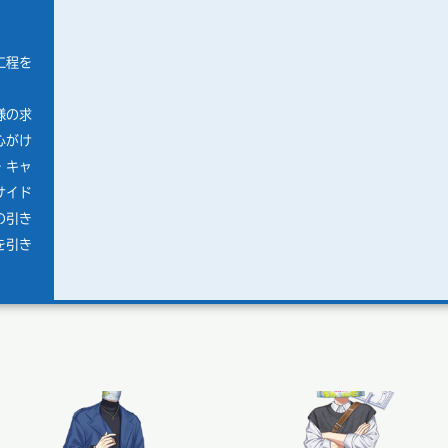
工程を
様の求
心がけ
・キャ
サイド
の引き
を引き