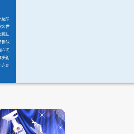
気配や
実の世
表現に
ラ趣味
面への
は美術
いきた