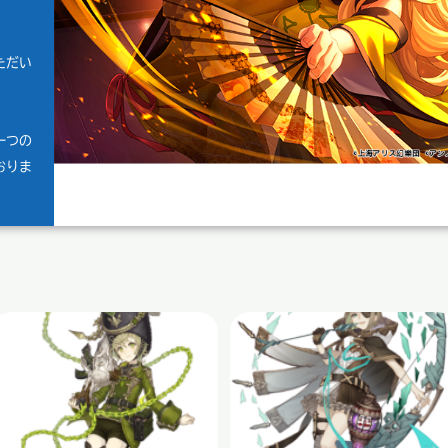
ただい
一つの
おりま