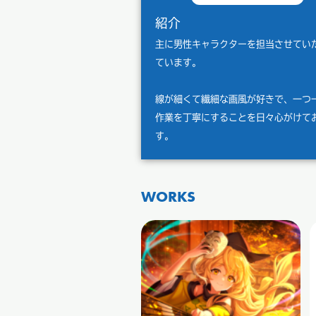
紹介
主に男性キャラクターを担当させてい
ています。
線が細くて繊細な画風が好きで、一つ
作業を丁寧にすることを日々心がけて
す。
WORKS