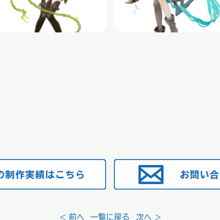
< 前へ
一覧に戻る
次へ >