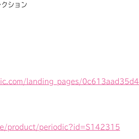
レクション
mic.com/landing_pages/0c613aad35
me/product/periodic?id=S142315