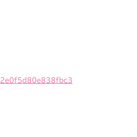
d42e0f5d80e838fbc3