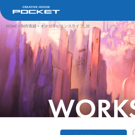
HOME
>
制作実績
>
オメガラビリンスライフ_33
WORK