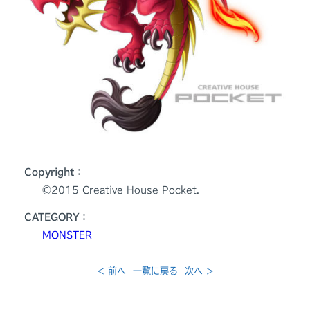
Copyright：
©️2015 Creative House Pocket.
CATEGORY：
MONSTER
< 前へ
一覧に戻る
次へ >