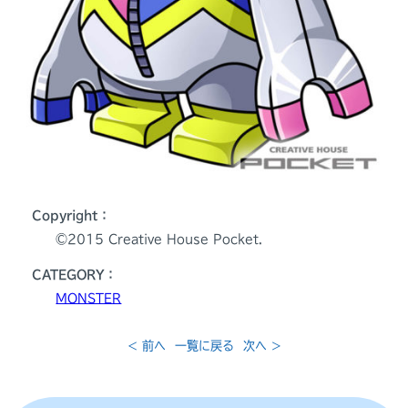
Copyright：
©️2015 Creative House Pocket.
CATEGORY：
MONSTER
< 前へ
一覧に戻る
次へ >