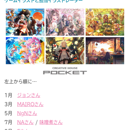
ゲームイラストと担当イラストレーター
左上から順に…
1月
ジョンさん
3月
MAIROさん
5月
NgNさん
7月
NAさん
/
味噌煮さん