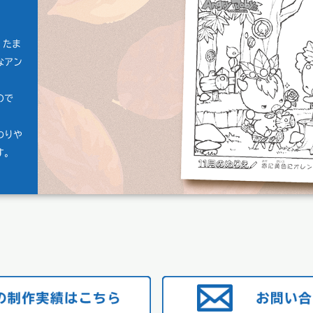
。たま
なアン
ので
わりや
す。