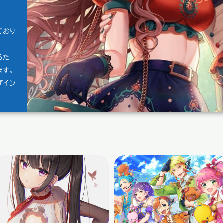
ており
るた
ます。
ザイン