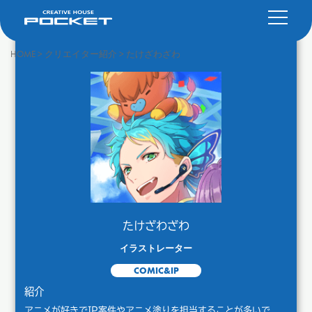
HOME
>
クリエイター紹介
>
たけざわざわ
たけざわざわ
イラストレーター
COMIC&IP
紹介
アニメが好きでIP案件やアニメ塗りを担当することが多いで