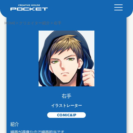
HOME
>
クリエイター紹介
>
右手
右手
イラストレーター
COMIC&IP
紹介
線画が得意なので線画担当です。