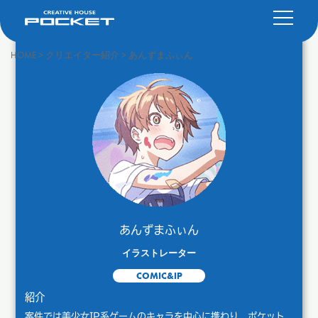
HOME
>
クリエイター紹介
>
あんずまふぃん
あんずまふぃん
イラストレーター
COMIC&IP
紹介
案件では美少女IP系ゲームのキャラを中心に携わり、ポケット