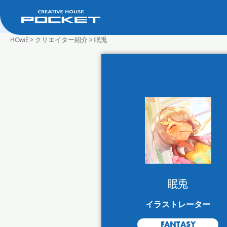
HOME
>
クリエイター紹介
>
眠兎
眠兎
イラストレーター
FANTASY