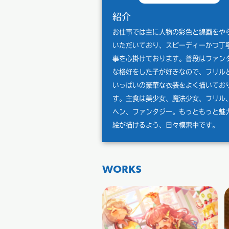
紹介
お仕事では主に人物の彩色と線画をや
いただいており、スピーディーかつ丁
事を心掛けております。普段はファン
な格好をした子が好きなので、フリル
いっぱいの豪華な衣装をよく描いてお
す。主食は美少女、魔法少女、フリル
ヘン、ファンタジー。もっともっと魅
絵が描けるよう、日々模索中です。
WORKS