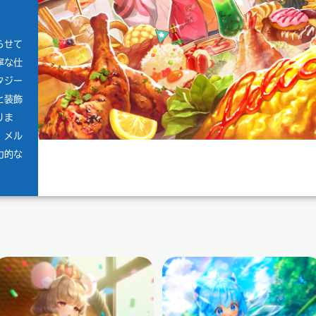
らせて
寧な仕
タジー
と装飾
りま
、メル
力的な