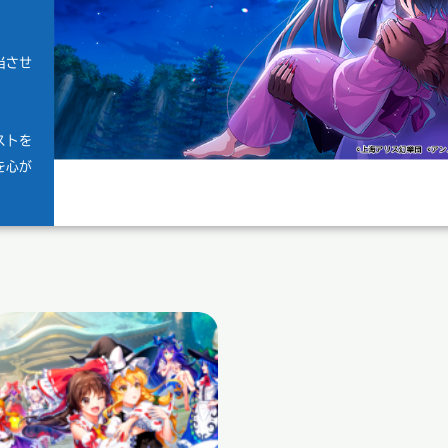
当させ
ストを
を心が