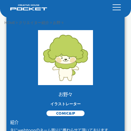
HOME
>
クリエイター紹介
>
お野々
お野々
イラストレーター
COMIC&IP
紹介
主にwebtoonのネーム周りに携わらせて頂いております。