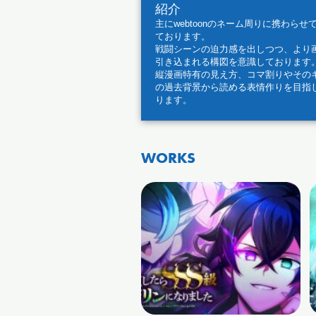
紹介
主にwebtoonのネーム周りに携わらせ
ております。
戦闘シーンの迫力感を出しつつ、より
引き込まれる構図を意識しております
縦漫画特有の見え方、コマ割りやその
の過去背景から読める表情作りを目指
ります。
WORKS