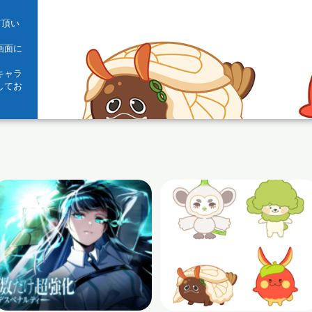
て頂い
画面に
。
キャラ
してお