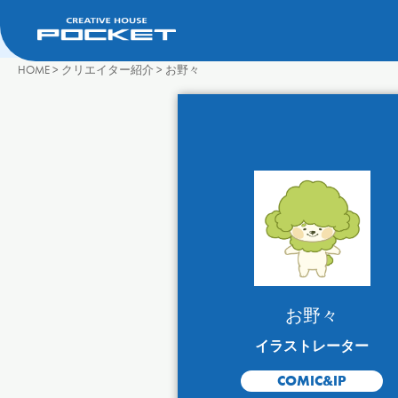
HOME
>
クリエイター紹介
>
お野々
お野々
イラストレーター
COMIC&IP