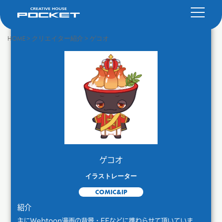
HOME
>
クリエイター紹介
>
ゲコオ
ゲコオ
イラストレーター
COMIC&IP
紹介
主にWebtoon漫画の背景・EFなどに携わらせて頂いていま