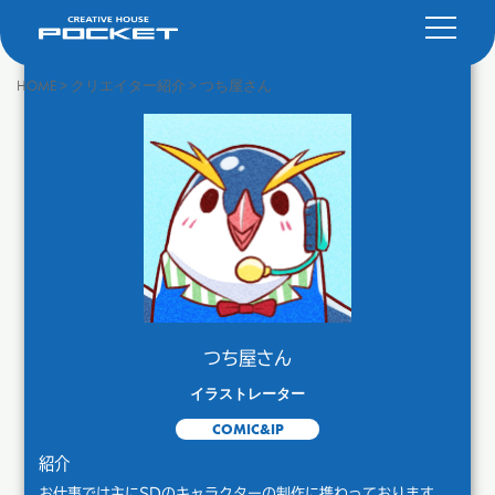
HOME
>
クリエイター紹介
>
つち屋さん
つち屋さん
イラストレーター
COMIC&IP
紹介
お仕事では主にSDのキャラクターの制作に携わっております。