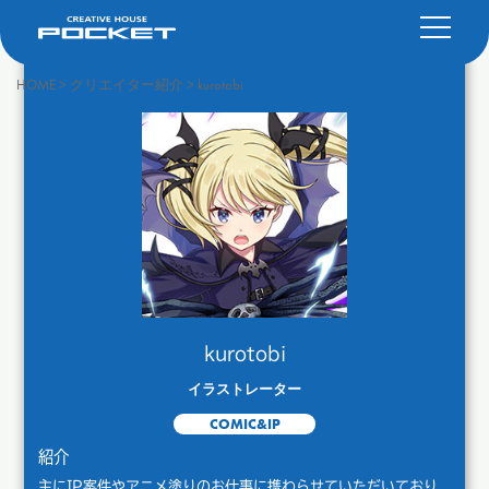
HOME
>
クリエイター紹介
>
kurotobi
kurotobi
イラストレーター
COMIC&IP
紹介
主にIP案件やアニメ塗りのお仕事に携わらせていただいており