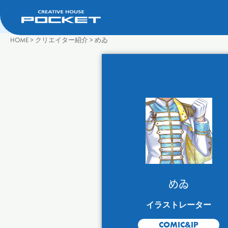
HOME
>
クリエイター紹介
>
めゐ
めゐ
イラストレーター
COMIC&IP