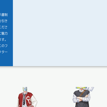
示書制
を引き
くださ
に魅力
ます。
くのフ
クター