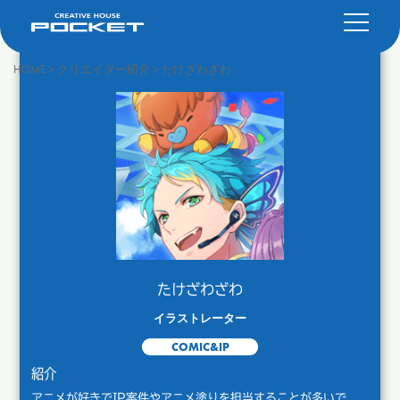
HOME
>
クリエイター紹介
>
たけざわざわ
たけざわざわ
イラストレーター
COMIC&IP
紹介
アニメが好きでIP案件やアニメ塗りを担当することが多いで