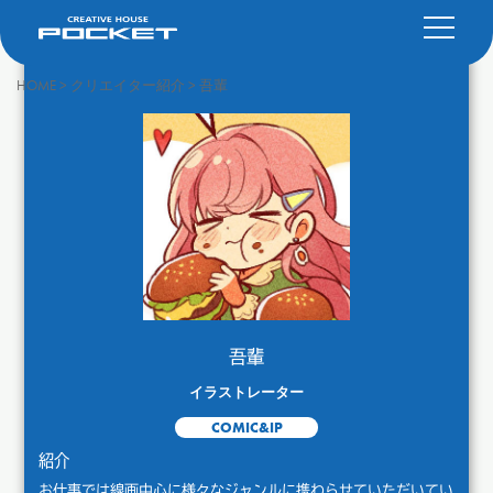
HOME
>
クリエイター紹介
>
吾輩
吾輩
イラストレーター
COMIC&IP
紹介
お仕事では線画中心に様々なジャンルに携わらせていただいてい