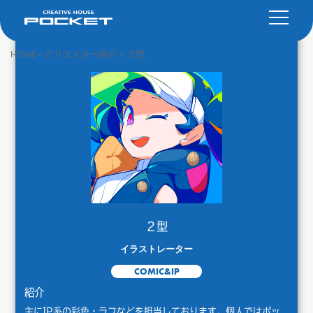
HOME
>
クリエイター紹介
>
２型
２型
イラストレーター
COMIC&IP
紹介
主にIP系の彩色・ラフなどを担当しております。個人ではポッ